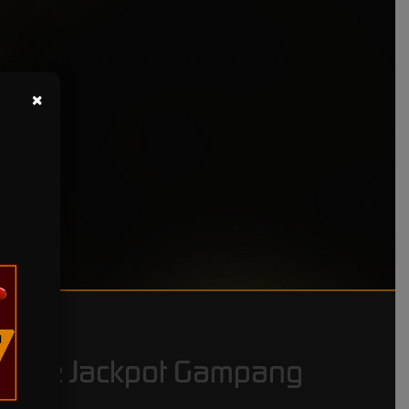
×
Pindai kode
untuk Und
Android A
Online Jackpot Gampang