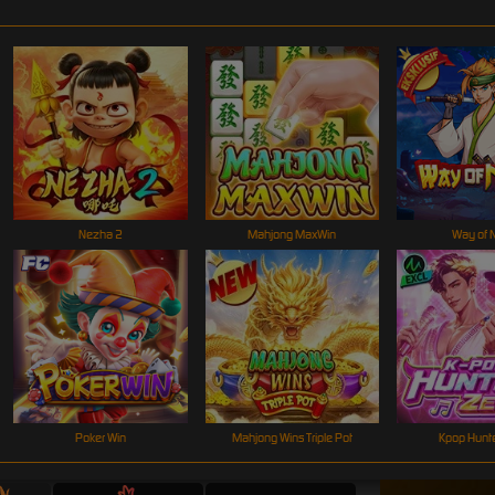
Nezha 2
Mahjong MaxWin
Way of N
Poker Win
Mahjong Wins Triple Pot
Kpop Hunte