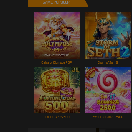
GAME POPULER
Gates of Olympus POP
Storm of Seth 2
Fortune Gems 500
Sweet Bonanza 2500