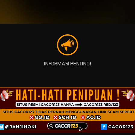
INFORMASI PENTING!
Slot Online Jackpot Gampang Menang
cor Terpercaya Link APK Slot 
Menang