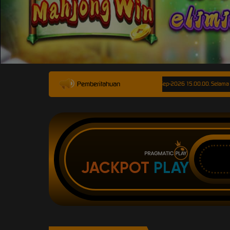
Pemberitahuan
tual Sports pada 30-Jun-2026 dari 15.00.00 sampai 30-Sep-2026 15.00.00. Selama waktu ini, PP
JACKPOT
PLAY