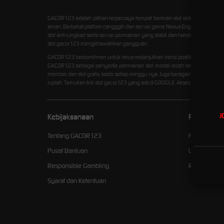
GACOR123 adalah pilihan terpercaya tempat bermain slot online resmi da
aman. Berbekal platfom cangggih dan server game Nexus Engine terbaik di 
slot anti rungkad serta server permainan yang stabil dan handal. Hal ini
slot gacor123 mengkhawatirkan gangguan.
GACOR123 berkomitmen untuk terus melanjutkan trend positif sebagai pelop
GACOR123 sebagai penyedia permainan slot modal receh terbaik dengan
member dan slot gratis saldo setiap minggu nya. Juga beragam pilihan slot 
rupiah. Temukan link slot gacor123 yang asli di GOOGLE. Akses permainan ju
J
Kebijaksanaan
Platform
Tentang GACOR123
Promosi
Pusat Bantuan
Loyalty
Responsible Gambling
Referral
Syarat dan Ketentuan