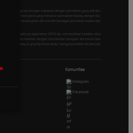
i kesenangan juga keuntungan maksimal dengan permainan yang adil dan
 sebagai agen slot gacor yang menjamin permainan fairplay dengan fitur
bisa download secara gratis dan memilih berbagai permainan melalui apk
yang sudah bergabung sejak tahun 2019 lalu, membuktikan keaslian situs
 dan kepuasan para member dengan memberikan beragam slot bonus new
sbobet mix parlay di grup facebook setap harinya berhadiah ratusan juta
RI
Komunitas
Instagram
39704362
Facebook