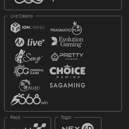
Live Casino
Race
Togel