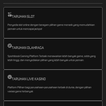
TARUHAN SLOT
Penyedia slot online dengan beragam pilihan game menarik yang memudahkan
pemain untuk mencapai jackpot
TARUHAN OLAHRAGA
Sportsbook Gaming Platform Terbaik menawarkan lebih banyak game, odds yang
lebih tinggi, dan menyediakan pilihan yang lebih banyak untuk pemain.
TARUHAN LIVE KASINO
Platform Pilihan bagi perusahaan-perusahaan terbaik di dunia, dengan pilihan
variasi game terbanyak