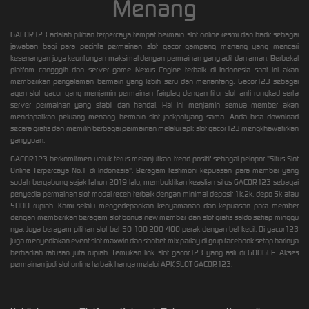
Menang
GACOR123 adalah pilihan terpercaya tempat bermain slot online resmi dan hadir sebagai
jawaban bagi para pecinta permainan slot gacor gampang menang yang mencari
kesenangan juga keuntungan maksimal dengan permainan yang adil dan aman. Berbekal
platfom cangggih dan server game Nexus Engine terbaik di Indonesia saat ini akan
memberikan pengalaman bermain yang lebih seru dan menantang. Gacor123 sebagai
agen slot gacor yang menjamin permainan fairplay dengan fitur slot anti rungkad serta
server permainan yang stabil dan handal. Hal ini menjamin semua member akan
mendapatkan peluang menang bermain slot jackpotyang sama. Anda bisa download
secara gratis dan memilih berbagai permainan melalui apk slot gacor123 mengkhawatirkan
gangguan.
GACOR123 berkomitmen untuk terus melanjutkan trend positif sebagai pelopor "Situs Slot
Online Terpercaya No.1 di Indonesia". Beragam testimoni kepuasan para member yang
sudah bergabung sejak tahun 2019 lalu, membuktikan keaslian situs GACOR123 sebagai
penyedia permainan slot modal receh terbaik dengan minimal deposit 1k,2k, depo 5k atau
5000 rupiah. Kami selalu mengedepankan kenyamanan dan kepuasan para member
dengan memberikan beragam slot bonus new member dan slot gratis saldo setiap minggu
nya. Juga beragam pilihan slot bet 50 100 200 400 perak dengan bet kecil. Di gacor123
juga menyediakan event slot maxwin dan sbobet mix parlay di grup facebook setap harinya
berhadiah ratusan juta rupiah. Temukan link slot gacor123 yang asli di GOOGLE. Akses
permainan judi slot online terbaik hanya melalui APK SLOT GACOR123.