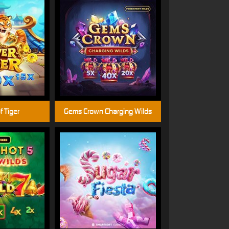
Gates of Gatot Kaca 1000
 Tiger
Gems Crown Charging Wilds