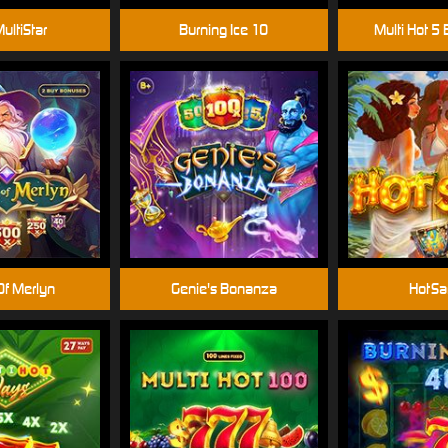
ultiStar
Burning Ice 10
Multi Hot 5 
Of Merlyn
Genie's Bonanza
HotS