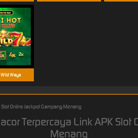
t Wild Ways
 Slot Online Jackpot Gampang Menang
acor Terpercaya Link APK Slot 
Menang