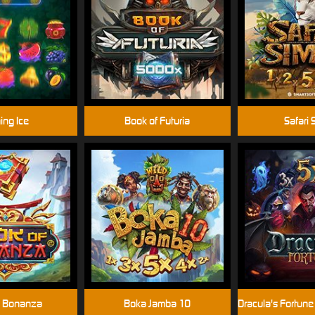
ing Ice
Book of Futuria
Safari 
f Bonanza
Boka Jamba 10