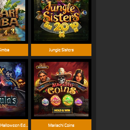
Simba
Jungle Sisters
Dracula's Fortune Halloween Edition
Mariachi Coins