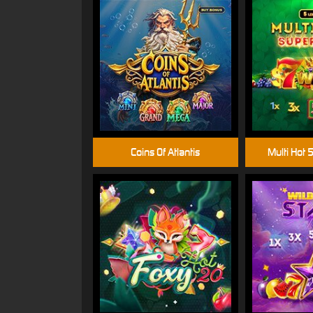
Coins Of Atlantis
Multi Hot 