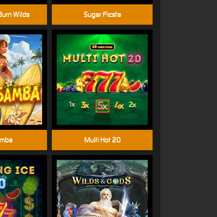
Burn Wilds
Sugar Fiesta
amba
Multi Hot 20