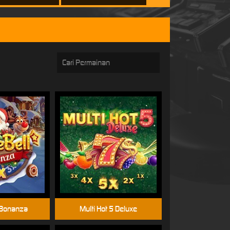
IDR
1,240,800.00
Mahjong Ways 2
irf****3
IDR
1,044,000.00
Mahjong Ways
rama1****0
IDR
1,014,500.00
Gameshow Party Jackpot Play
da****7
IDR
944,000.00
Mahjong Ways
iwe****4
IDR
793,540.00
Starlight Princess™ 1000
paja****5
IDR
609,300.00
Gates of Olympus 1000
l Bonanza
Multi Hot 5 Deluxe
kon****2
IDR
548,500.00