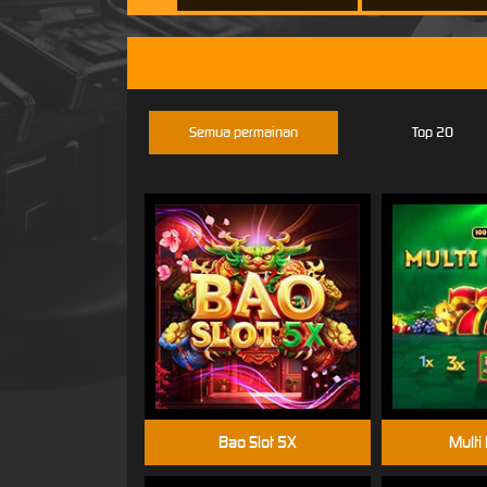
Semua permainan
Top 20
Bao Slot 5X
Multi