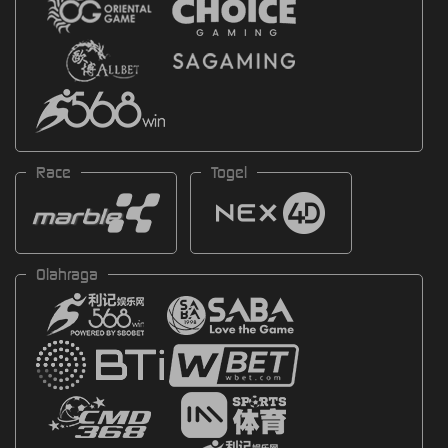
Race
Togel
Olahraga