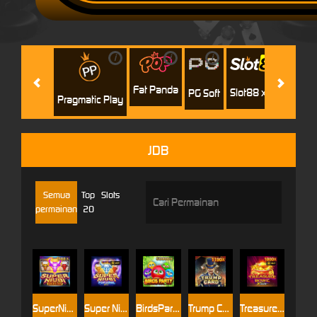
i
i
i
i
i
Facha
Fat Panda
Slot88 x PP
PG Soft
Pragmatic Play
JDB
Semua
Top
Slots
permainan
20
SuperNiubiDeluxe
Super Niubi Fortune X-Huge
BirdsParty
Trump Card
TreasureBowl