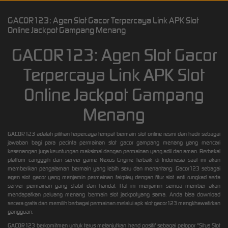
GACOR123: Agen Slot Gacor Terpercaya Link APK Slot
Online Jackpot Gampang Menang
GACOR123: Agen Slot Gacor
Terpercaya Link APK Slot
Online Jackpot Gampang
Menang
GACOR123 adalah pilihan terpercaya tempat bermain slot online resmi dan hadir sebagai
jawaban bagi para pecinta permainan slot gacor gampang menang yang mencari
kesenangan juga keuntungan maksimal dengan permainan yang adil dan aman. Berbekal
platfom cangggih dan server game Nexus Engine terbaik di Indonesia saat ini akan
memberikan pengalaman bermain yang lebih seru dan menantang. Gacor123 sebagai
agen slot gacor yang menjamin permainan fairplay dengan fitur slot anti rungkad serta
server permainan yang stabil dan handal. Hal ini menjamin semua member akan
mendapatkan peluang menang bermain slot jackpotyang sama. Anda bisa download
secara gratis dan memilih berbagai permainan melalui apk slot gacor123 mengkhawatirkan
gangguan.
GACOR123 berkomitmen untuk terus melanjutkan trend positif sebagai pelopor "Situs Slot