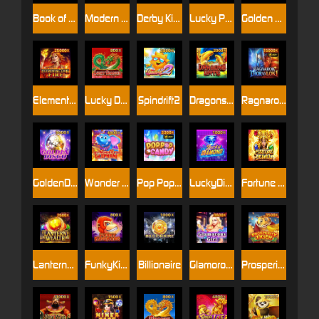
Book of Mystery
Modern Gods
Derby King
Lucky Pearl
Golden Goal
Elemental Link Fire
Lucky Dragons
Spindrift2
DragonsGate
Ragnarok : Thor VS Loki
GoldenDisco
Wonder Elephant
Pop Pop Candy
LuckyDiamond
Fortune Jewel
LanternWealth
FunkyKingKong
Billionaire
Glamorous Girl
Prosperity Tiger