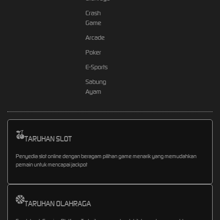
Crash
Game
Arcade
Poker
E-Sports
Sabung
Ayam
TARUHAN SLOT
Penyedia slot online dengan beragam pilihan game menarik yang memudahkan
pemain untuk mencapai jackpot
TARUHAN OLAHRAGA