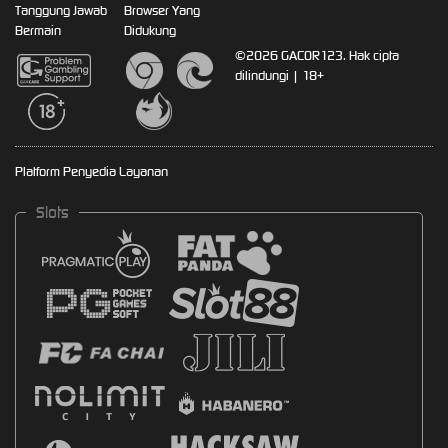
Tanggung Jawab
Browser Yang
Bermain
Didukung
©2026 GACOR123. Hak cipta
dilindungi | 18+
Platform Penyedia Layanan
Slots