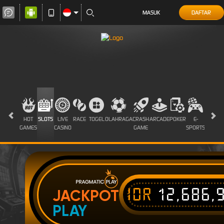
MASUK
DAFTAR
HOT
SLOTS
LIVE
RACE
TOGEL
OLAHRAGA
CRASH
ARCADE
POKER
E-
SABUN
GAMES
CASINO
GAME
SPORTS
AYAM
IDR
12,686,
JACKPOT
PLAY