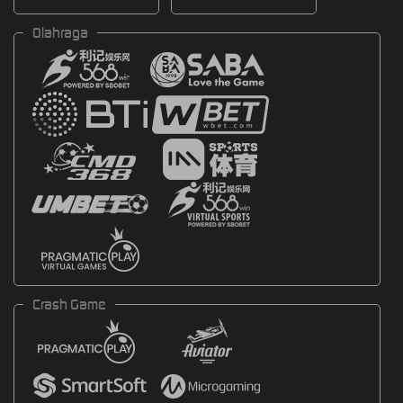
Olahraga
Crash Game