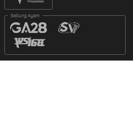
Sabung Ayam