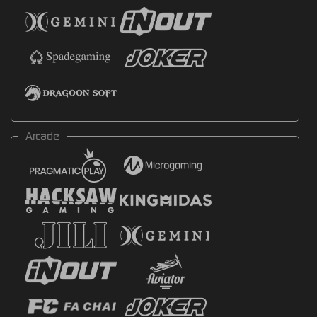
Arcade