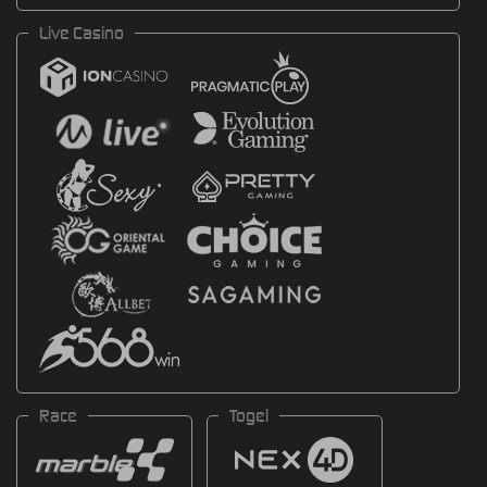
Live Casino
Race
Togel