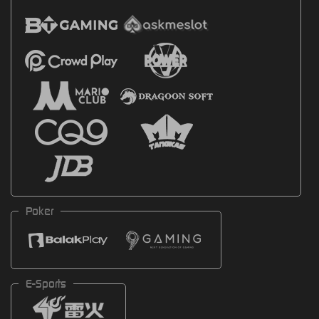
Poker
E-Sports