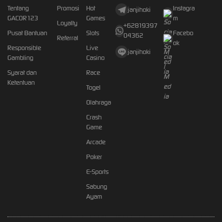
Tentang
Promosi
Hot
Instagra
janjihoki
GACOR123
Games
m
Loyalty
+62819397
Pusat Bantuan
Slots
Facebo
04362
Referral
ok
Responsible
Live
janjihoki
Gambling
Casino
Syarat dan
Race
Ketentuan
Togel
Olahraga
Crash
Game
Arcade
Poker
E-Sports
Sabung
Ayam