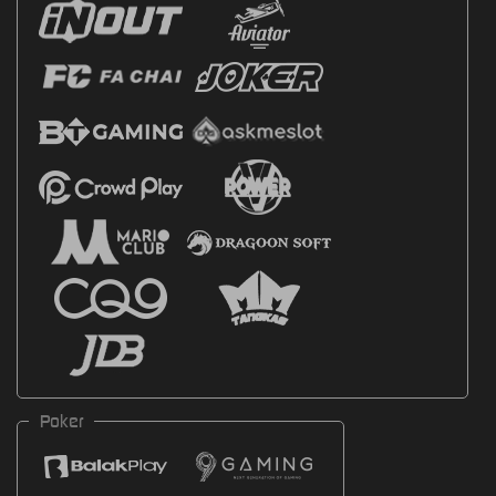
Poker