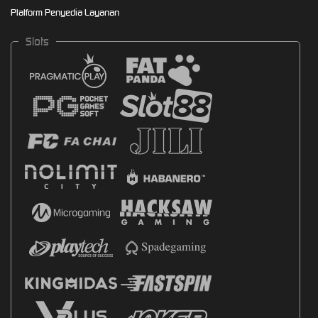
Platform Penyedia Layanan
Slots