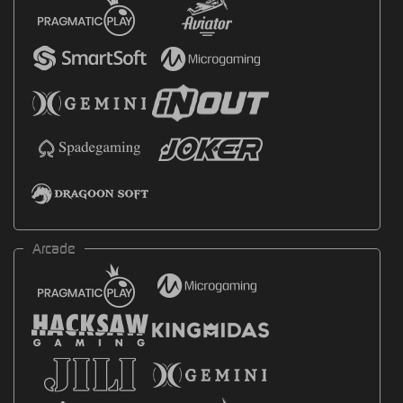
Arcade