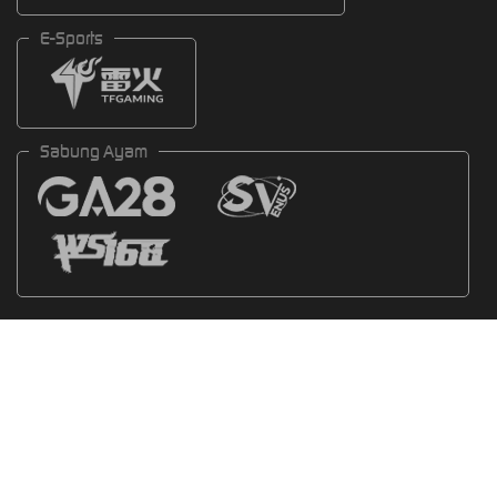
E-Sports
Sabung Ayam