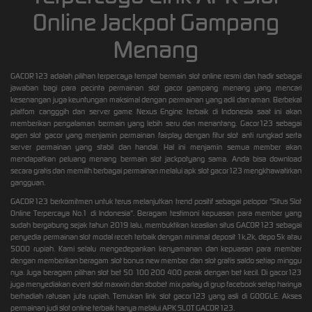
Online Jackpot Gampang
Menang
GACOR123 adalah pilihan terpercaya tempat bermain slot online resmi dan hadir sebagai
jawaban bagi para pecinta permainan slot gacor gampang menang yang mencari
kesenangan juga keuntungan maksimal dengan permainan yang adil dan aman. Berbekal
platfom cangggih dan server game Nexus Engine terbaik di Indonesia saat ini akan
memberikan pengalaman bermain yang lebih seru dan menantang. Gacor123 sebagai
agen slot gacor yang menjamin permainan fairplay dengan fitur slot anti rungkad serta
server permainan yang stabil dan handal. Hal ini menjamin semua member akan
mendapatkan peluang menang bermain slot jackpotyang sama. Anda bisa download
secara gratis dan memilih berbagai permainan melalui apk slot gacor123 mengkhawatirkan
gangguan.
GACOR123 berkomitmen untuk terus melanjutkan trend positif sebagai pelopor "Situs Slot
Online Terpercaya No.1 di Indonesia". Beragam testimoni kepuasan para member yang
sudah bergabung sejak tahun 2019 lalu, membuktikan keaslian situs GACOR123 sebagai
penyedia permainan slot modal receh terbaik dengan minimal deposit 1k,2k, depo 5k atau
5000 rupiah. Kami selalu mengedepankan kenyamanan dan kepuasan para member
dengan memberikan beragam slot bonus new member dan slot gratis saldo setiap minggu
nya. Juga beragam pilihan slot bet 50 100 200 400 perak dengan bet kecil. Di gacor123
juga menyediakan event slot maxwin dan sbobet mix parlay di grup facebook setap harinya
berhadiah ratusan juta rupiah. Temukan link slot gacor123 yang asli di GOOGLE. Akses
permainan judi slot online terbaik hanya melalui APK SLOT GACOR123.