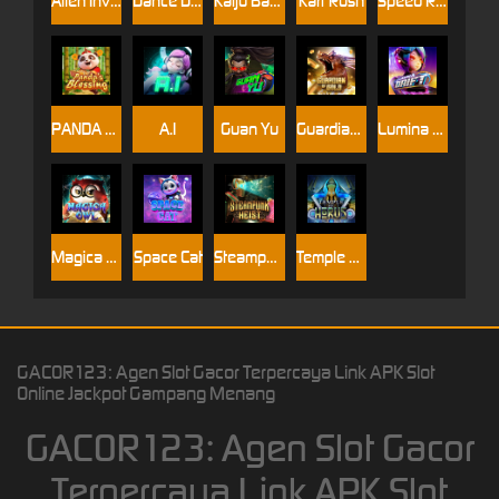
Alien Invasion
Dance Dance Dance
Kaiju Battle
Kart Rush
Speed Runner
PANDA BLESSING
A.I
Guan Yu
Guardian of Gold
Lumina Drift
Magica Owl
Space Cat
Steampunk Heist
Temple of Horus
GACOR123: Agen Slot Gacor Terpercaya Link APK Slot
Online Jackpot Gampang Menang
GACOR123: Agen Slot Gacor
Terpercaya Link APK Slot