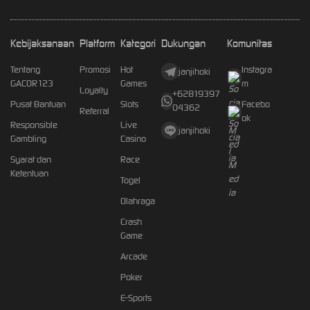
Kebijaksanaan
Platform
Kategori
Dukungan
Komunitas
Tentang
Promosi
Hot
Instagra
janjihoki
GACOR123
Games
m
Loyalty
+62819397
Pusat Bantuan
Slots
Facebo
04362
Referral
ok
Responsible
Live
janjihoki
Gambling
Casino
Syarat dan
Race
Ketentuan
Togel
Olahraga
Crash
Game
Arcade
Poker
E-Sports