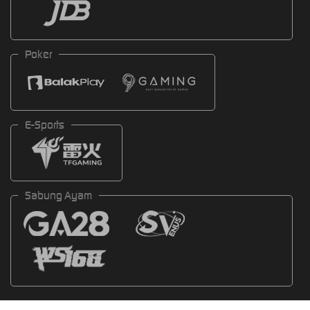
Poker
E-Sports
Sabung Ayam