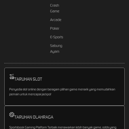
Crash
Game
Arcade
Poker
E-Sports
Sabung
Ayam
TARUHAN SLOT
Penyedia slot online dengan beragam pilihan game menarik yang memudahkan
pemain untuk mencapai jackpot
TARUHAN OLAHRAGA
Sportsbook Gaming Platform Terbaik menawarkan lebih banyak game, odds yang