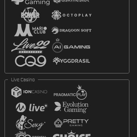
Live Casino