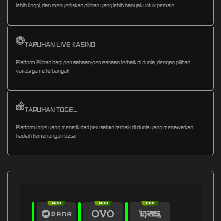
lebih tinggi, dan menyediakan pilihan yang lebih banyak untuk pemain.
TARUHAN LIVE KASINO
Platform Pilihan bagi perusahaan-perusahaan terbaik di dunia, dengan pilihan
variasi game terbanyak
TARUHAN TOGEL
Platform togel yang menarik dari perusahan terbaik di dunia yang menawarkan
hadiah kemenangan besar