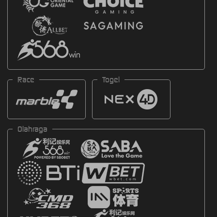
Race
Togel
Olahraga