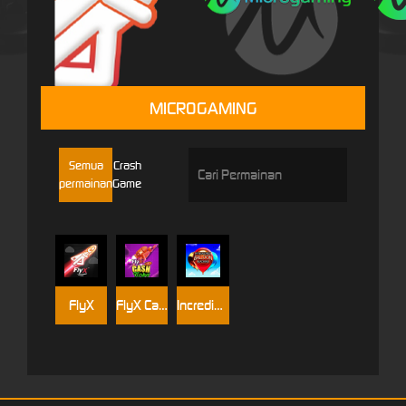
MICROGAMING
Semua
Crash
permainan
Game
FlyX
FlyX Cash Turbo
Incredible Balloon Machine