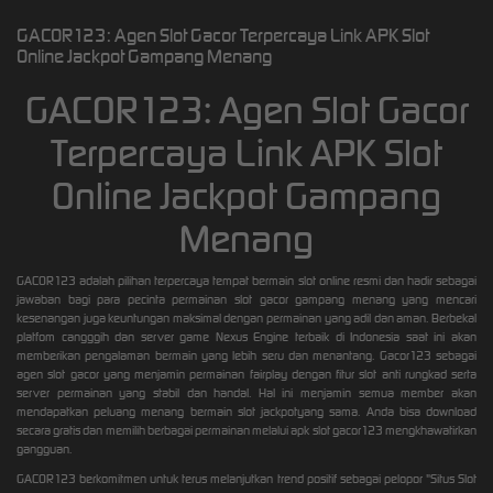
GACOR123: Agen Slot Gacor Terpercaya Link APK Slot
Online Jackpot Gampang Menang
GACOR123: Agen Slot Gacor
Terpercaya Link APK Slot
Online Jackpot Gampang
Menang
GACOR123 adalah pilihan terpercaya tempat bermain slot online resmi dan hadir sebagai
jawaban bagi para pecinta permainan slot gacor gampang menang yang mencari
kesenangan juga keuntungan maksimal dengan permainan yang adil dan aman. Berbekal
platfom cangggih dan server game Nexus Engine terbaik di Indonesia saat ini akan
memberikan pengalaman bermain yang lebih seru dan menantang. Gacor123 sebagai
agen slot gacor yang menjamin permainan fairplay dengan fitur slot anti rungkad serta
server permainan yang stabil dan handal. Hal ini menjamin semua member akan
mendapatkan peluang menang bermain slot jackpotyang sama. Anda bisa download
secara gratis dan memilih berbagai permainan melalui apk slot gacor123 mengkhawatirkan
gangguan.
GACOR123 berkomitmen untuk terus melanjutkan trend positif sebagai pelopor "Situs Slot