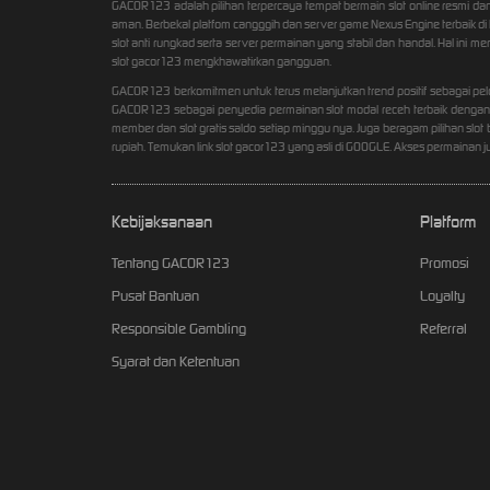
GACOR123 adalah pilihan terpercaya tempat bermain slot online resmi 
aman. Berbekal platfom cangggih dan server game Nexus Engine terbaik di
slot anti rungkad serta server permainan yang stabil dan handal. Hal i
slot gacor123 mengkhawatirkan gangguan.
GACOR123 berkomitmen untuk terus melanjutkan trend positif sebagai pelo
GACOR123 sebagai penyedia permainan slot modal receh terbaik denga
member dan slot gratis saldo setiap minggu nya. Juga beragam pilihan slo
rupiah. Temukan link slot gacor123 yang asli di GOOGLE. Akses permainan j
Kebijaksanaan
Platform
Tentang GACOR123
Promosi
Pusat Bantuan
Loyalty
Responsible Gambling
Referral
Syarat dan Ketentuan