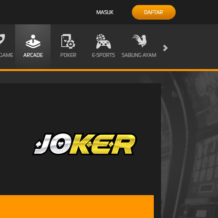
MASUK
DAFTAR
 GAME
ARCADE
POKER
E-SPORTS
SABUNG AYAM
PROMOSI