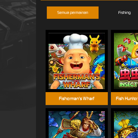
Semua permainan
Fishing
Fisherman's Wharf
Fish Hunter