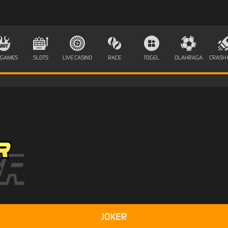
 GAMES
SLOTS
LIVE CASINO
RACE
TOGEL
OLAHRAGA
CRASH
JOKER