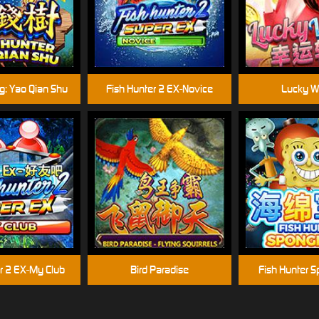
g: Yao Qian Shu
Fish Hunter 2 EX-Novice
Lucky W
r 2 EX-My Club
Bird Paradise
Fish Hunter 