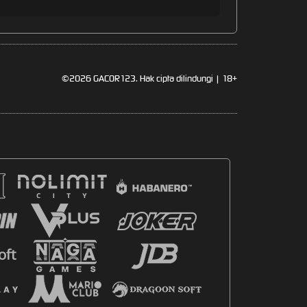
©2026 GACOR123. Hak cipta dilindungi | 18+