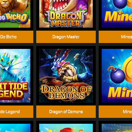
 Do Bicho
Dragon Master
Mines
 Tide Legend
Dragon of Demons
Mine