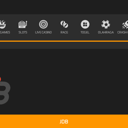
 GAMES
SLOTS
LIVE CASINO
RACE
TOGEL
OLAHRAGA
CRASH
JDB