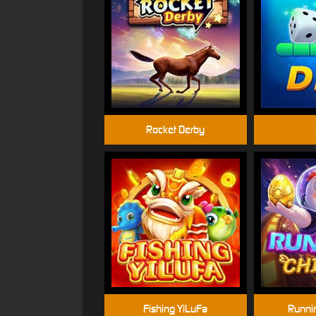
Rocket Derby
Fishing YiLuFa
Runni