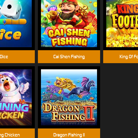
Dice
Cai Shen Fishing
King Of Fo
ng Chicken
Dragon Fishing II