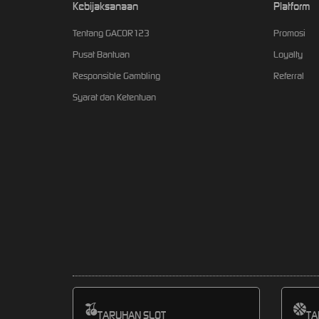
Kebijaksanaan
Platform
Tentang GACOR123
Promosi
Pusat Bantuan
Loyalty
Responsible Gambling
Referral
Syarat dan Ketentuan
TARUHAN SLOT
TA