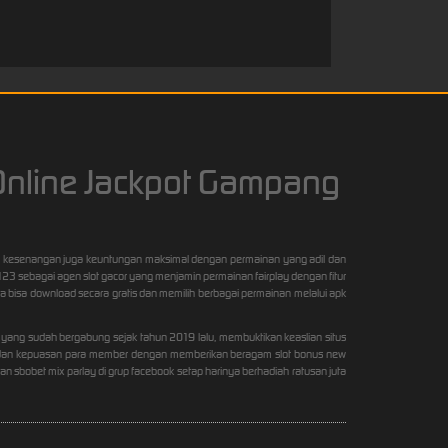
Online Jackpot Gampang
ri kesenangan juga keuntungan maksimal dengan permainan yang adil dan
23 sebagai agen slot gacor yang menjamin permainan fairplay dengan fitur
 bisa download secara gratis dan memilih berbagai permainan melalui apk
r yang sudah bergabung sejak tahun 2019 lalu, membuktikan keaslian situs
n dan kepuasan para member dengan memberikan beragam slot bonus new
n sbobet mix parlay di grup facebook setap harinya berhadiah ratusan juta