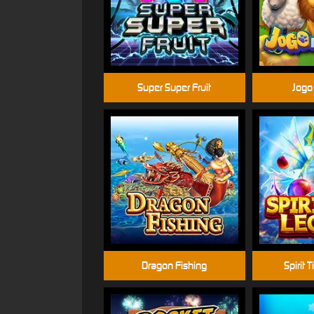
Super Super Fruit
Jogo
Dragon Fishing
Spirit