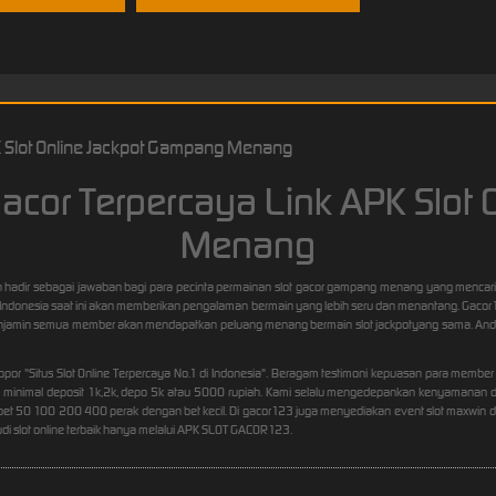
 Slot Online Jackpot Gampang Menang
acor Terpercaya Link APK Slot 
Menang
dan hadir sebagai jawaban bagi para pecinta permainan slot gacor gampang menang yang menca
 Indonesia saat ini akan memberikan pengalaman bermain yang lebih seru dan menantang. Gacor1
ni menjamin semua member akan mendapatkan peluang menang bermain slot jackpotyang sama. Anda
por "Situs Slot Online Terpercaya No.1 di Indonesia". Beragam testimoni kepuasan para membe
n minimal deposit 1k,2k, depo 5k atau 5000 rupiah. Kami selalu mengedepankan kenyamana
t bet 50 100 200 400 perak dengan bet kecil. Di gacor123 juga menyediakan event slot maxwin da
udi slot online terbaik hanya melalui APK SLOT GACOR123.