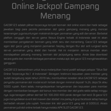
Online Jackpot Gampang
Menang
GACOR123 adalah pilihan terpercaya tempat bermain slot online resmi dan hadir sebagai
jawaban bagi para pecinta permainan slot gacor gampang menang yang mencari
kesenangan juga keuntungan maksimal dengan permainan yang adil dan aman. Berbekal
platfom cangggih dan server game Nexus Engine terbaik di Indonesia saat ini akan
memberikan pengalaman bermain yang lebih seru dan menantang. Gacor123 sebagai
agen slot gacor yang menjamin permainan fairplay dengan fitur slot anti rungkad serta
server permainan yang stabil dan handal. Hal ini menjamin semua member akan
mendapatkan peluang menang bermain slot jackpotyang sama. Anda bisa download
secara gratis dan memilih berbagai permainan melalui apk slot gacor123 mengkhawatirkan
gangguan.
GACOR123 berkomitmen untuk terus melanjutkan trend positif sebagai pelopor "Situs Slot
Online Terpercaya No.1 di Indonesia". Beragam testimoni kepuasan para member yang
sudah bergabung sejak tahun 2019 lalu, membuktikan keaslian situs GACOR123 sebagai
penyedia permainan slot modal receh terbaik dengan minimal deposit 1k,2k, depo 5k atau
5000 rupiah. Kami selalu mengedepankan kenyamanan dan kepuasan para member
dengan memberikan beragam slot bonus new member dan slot gratis saldo setiap minggu
nya. Juga beragam pilihan slot bet 50 100 200 400 perak dengan bet kecil. Di gacor123
juga menyediakan event slot maxwin dan sbobet mix parlay di grup facebook setap harinya
berhadiah ratusan juta rupiah. Temukan link slot gacor123 yang asli di GOOGLE. Akses
permainan judi slot online terbaik hanya melalui APK SLOT GACOR123.