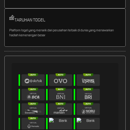
TARUHAN TOGEL
Platform togel yang menarik dari perusahan terbaik di dunia yang menawarkan
hadiah kemenangan besar