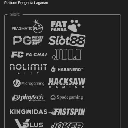
Platform Penyedia Layanan
Slots