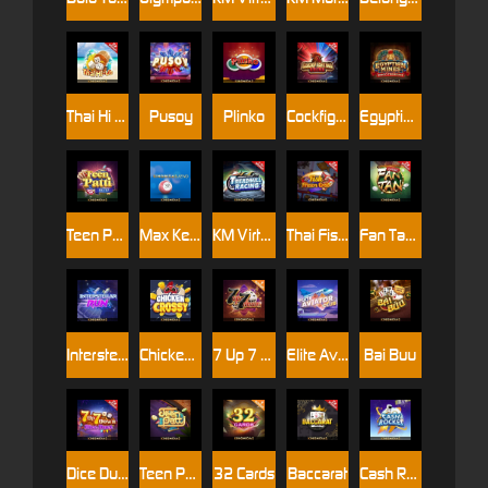
Thai Hi Lo 2
Pusoy
Plinko
Cockfighting Arena
Egyptian Mines
Teen Patti Blitz
Max Keno
KM Virtual Treadmill Racing
Thai Fish Prawn Crab
Fan Tan Classic
Interstellar Run
Chicken Crossy
7 Up 7 Down Rush
Elite Aviator Club
Bai Buu
Dice Duet
Teen Patti
32 Cards
Baccarat
Cash Rocket