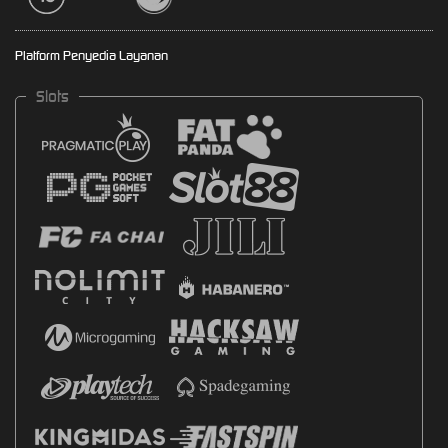
Platform Penyedia Layanan
Slots