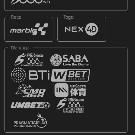
Race
Togel
Olahraga