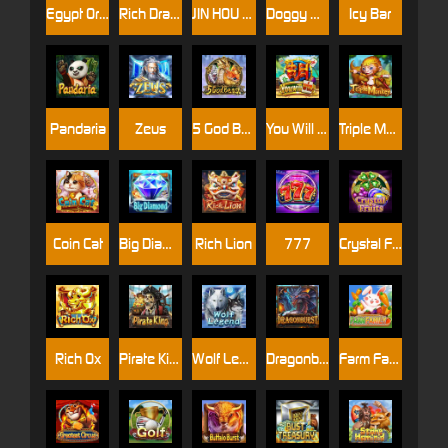
Egypt Oracle
Rich Dragon
JIN HOU YE
Doggy Wealth
Icy Bar
Pandaria
Zeus
5 God Beast
You Will Win
Triple Monkey
Coin Cat
Big Diamond
Rich Lion
777
Crystal Fruits
Rich Ox
Pirate King
Wolf Legend
Dragonburst
Farm Family