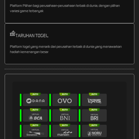
Platform Pilihan bagi perusahaan-perusahaan terbaik di dunia, dengan pilihan
variasi game terbanyak
TARUHAN TOGEL
Platform togel yang menarik dari perusahan terbaik di dunia yang menawarkan
hadiah kemenangan besar