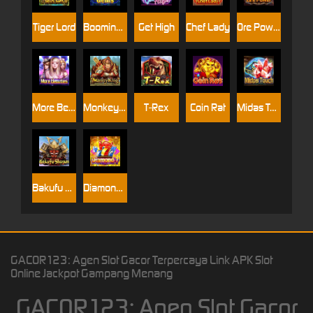
Tiger Lord
Booming Gems
Get High
Chef Lady
Ore Power
More Beauties
Monkey King
T-Rex
Coin Rat
Midas Touch
Bakufu Shogun
Diamond 7
GACOR123: Agen Slot Gacor Terpercaya Link APK Slot
Online Jackpot Gampang Menang
GACOR123: Agen Slot Gacor