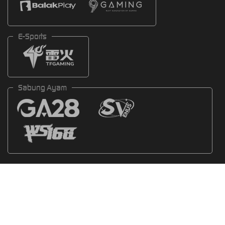
E-Sports
Sabung Ayam